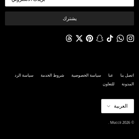
يشترك
Threads
Twitter
Pinterest
Snapchat
TikTok
WhatsApp
Instagram
اتصل بنا
عنا
سياسة الخصوصية
شروط الخدمة
سياسة الرد
المدونة
للتعاون
لغة
العربية
.
Muccii
© 2026