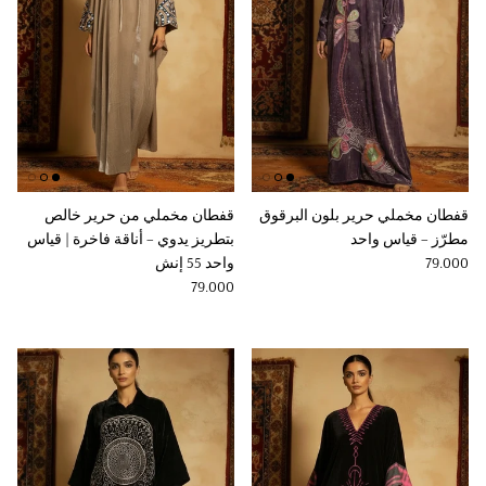
قفطان مخملي حرير بلون البرقوق
قفطان مخملي من حرير خالص
مطرّز – قياس واحد
بتطريز يدوي – أناقة فاخرة | قياس
Regular price
79.000
واحد 55 إنش
Regular price
79.000