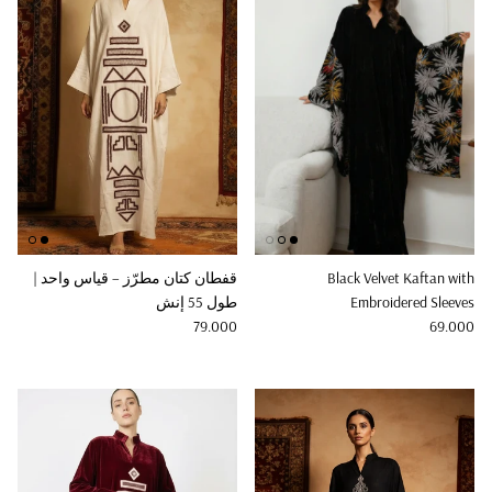
Black Velvet Kaftan with
قفطان كتان مطرّز – قياس واحد |
Embroidered Sleeves
طول 55 إنش
Regular price
Regular price
79.000
69.000