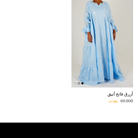
أزرق فاتح أنيق
Regular price
69.000
نفذت