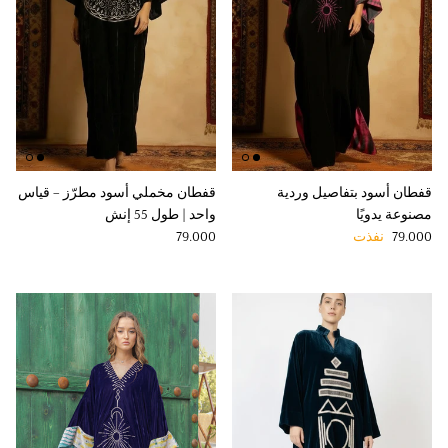
قفطان أسود بتفاصيل وردية
قفطان مخملي أسود مطرّز – قياس
مصنوعة يدويًا
واحد | طول 55 إنش
Regular price
Regular price
79.000
نفذت
79.000