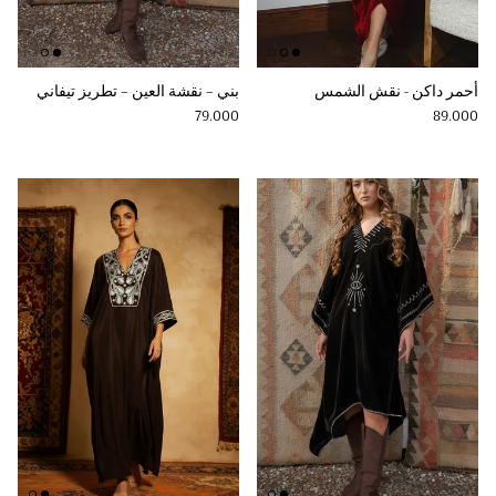
أحمر داكن - نقش الشمس
بني – نقشة العين – تطريز تيفاني
Regular price
Regular price
79.000
89.000