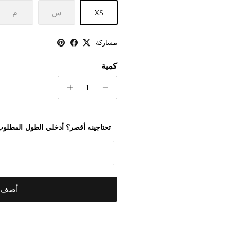
XS
س
م
مشاركة
كمية
أضف إ