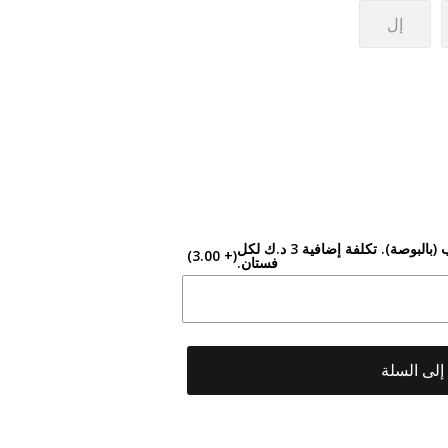
إل
تحتاجينه أقصر؟ أدخلي الطول المطلوب (بالبوصة). تكلفة إضافية 3 د.ك لكل
(+ 3.00)
فستان.
لى السلة