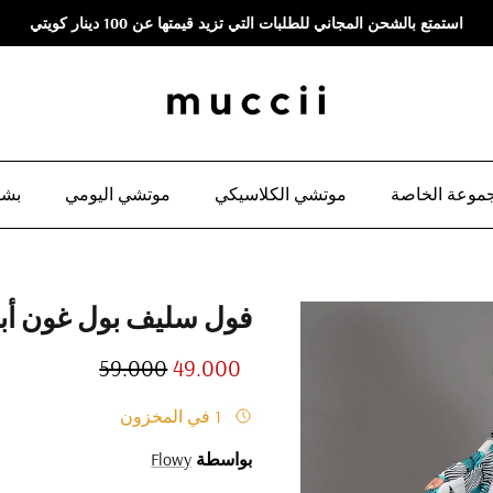
استمتع بالشحن المجاني للطلبات التي تزيد قيمتها عن 100 دينار كويتي
موعة الخاصة
موتشي الكلاسيكي
موتشي اليومي
بشو
فول سليف بول غون أبي
Regular price
Sale price
59.000
49.000
1 في المخزون
بواسطة
Flowy