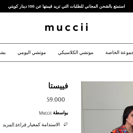
استمتع بالشحن المجاني للطلبات التي تزيد قيمتها عن 100 دينار كويتي
موعة الخاصة
موتشي الكلاسيكي
موتشي اليومي
بشو
فييستا
Regular price
59.000
بواسطة
Muccii
الاستدامة كمعيار.
قراءة المزيد