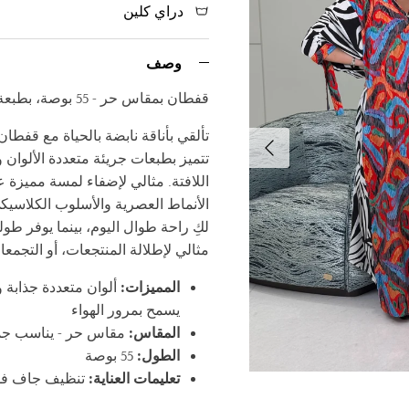
دراي كلين
وصف
قفطان بمقاس حر - 55 بوصة، بطبعة متعددة الألوان نابضة بالحياة
تألقي بأناقة نابضة بالحياة مع قفطا
التالي
تتميز بطبعات جريئة متعددة الألوان 
اللافتة. مثالي لإضفاء لمسة مميزة ع
الأنماط العصرية والأسلوب الكلاسيك
مثالي لإطلالة المنتجعات، أو التجمعا
المميزات:
ألوان متعددة جذاب
يسمح بمرور الهواء
المقاس:
مقاس حر - يناسب جمي
الطول:
55 بوصة
تعليمات العناية:
تنظيف جاف ف