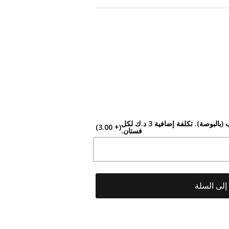
تحتاجينه أقصر؟ أدخلي الطول المطلوب (بالبوصة). تكلفة إضافية 3 د.ك لكل
(+ 3.00)
فستان.
لى السلة