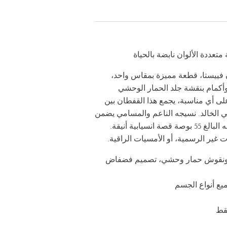
ن فييستا، قطعة مميزة بمقاس واحد،
وأكمام بنقشة جلد الحمار الوحشي
لى أي مناسبة، يجمع هذا القفطان بين
ي الخالد. نسيجه الناعم والمسامي يضمن
لكِ راحة طوال اليوم، بينما يوفر طوله البالغ 55 بوصة قصة انسيابية أنيقة.
ت غير الرسمية، أو الأمسيات الراقية.
ة ونقوش حمار وحشي، تصميم فضفاض
ع أنواع الجسم
قط