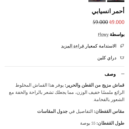
أحمر انسيابي
Regular price
Sale price
59.000
49.000
بواسطة
Flowy
الاستدامة كمعيار.
قراءة المزيد
دراي كلين
وصف
قماش مزيج من القطن والحرير:
يوفر هذا القماش المخلوط
الرائع ملمسًا خفيف الوزن، مما يجعلك تشعر بالراحة والخفة مع
الشعور بالفخامة.
مقاس القفطان:
التفاصيل في
جدول المقاسات
طول القفطان:
55 بوصة