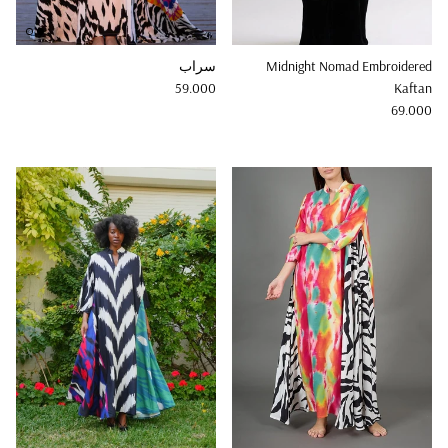
Midnight Nomad Embroidered
سراب
Regular price
59.000
Kaftan
Regular price
69.000