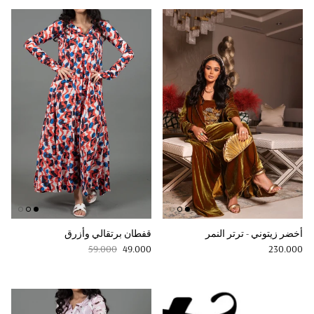
أخضر زيتوني - ترتر النمر
قفطان برتقالي وأزرق
Regular price
Sale price
Regular price
59.000
49.000
230.000