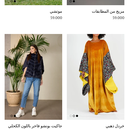
مزيج من المطابقات
موتشي
Regular price
Regular price
59.000
59.000
خردل ذهبي
جاكيت بونشو فاخر باللون الكحلي