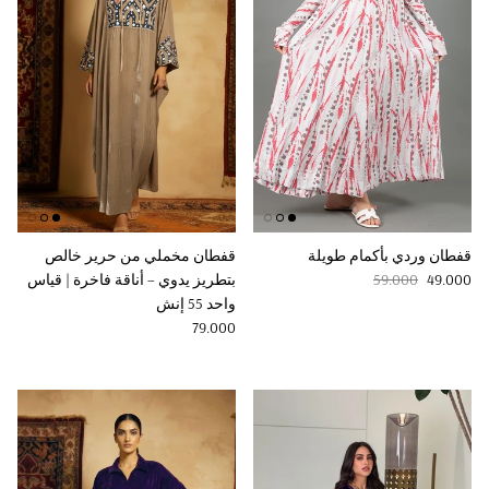
قفطان وردي بأكمام طويلة
قفطان مخملي من حرير خالص
Regular price
Sale price
49.000
59.000
بتطريز يدوي – أناقة فاخرة | قياس
واحد 55 إنش
Regular price
79.000