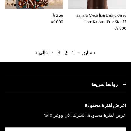
Sahara Medallion Embroidered
سافانا
Regular price
49.000
Linen Kaftan– Free Size 55
Regular price
69.000
« سابق
·
1
2
3
·
التالي »
روابط سريعة
!عرض لفترة محدودة
عرض لفترة محدودة: اشترك الآن ووفر 10%