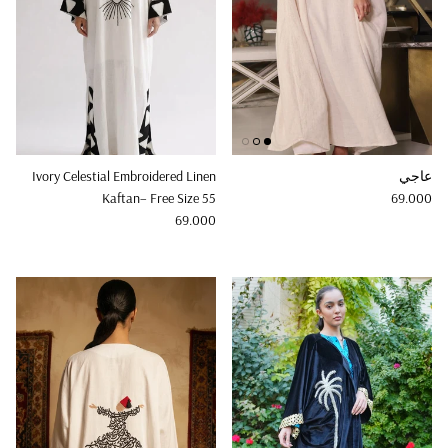
عاجي
Ivory Celestial Embroidered Linen
Regular price
Kaftan– Free Size 55
69.000
Regular price
69.000