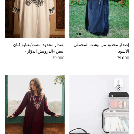
إصدار محدود من بيشت المخملي
إصدار محدود: بشت/عباية كتان
الأسود
أبيض «الدرويش الدوّار»
Regular price
Regular price
59.000
79.000